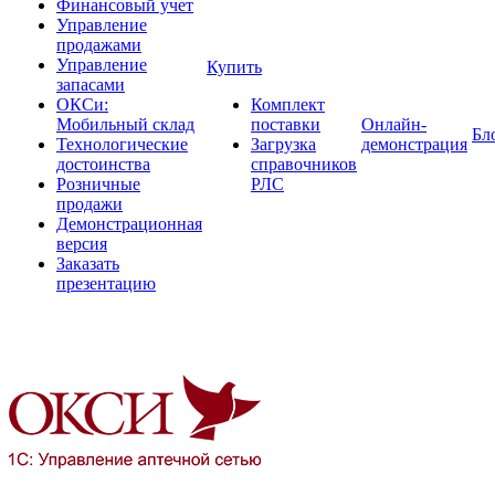
Финансовый учет
Управление
продажами
Управление
Купить
запасами
ОКСи:
Комплект
Мобильный склад
поставки
Онлайн-
Бл
Технологические
Загрузка
демонстрация
достоинства
справочников
Розничные
РЛС
продажи
Демонстрационная
версия
Заказать
презентацию