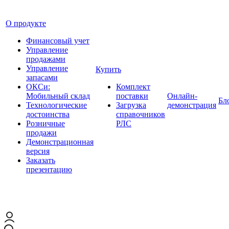
О продукте
Финансовый учет
Управление
продажами
Управление
Купить
запасами
ОКСи:
Комплект
Мобильный склад
поставки
Онлайн-
Бл
Технологические
Загрузка
демонстрация
достоинства
справочников
Розничные
РЛС
продажи
Демонстрационная
версия
Заказать
презентацию